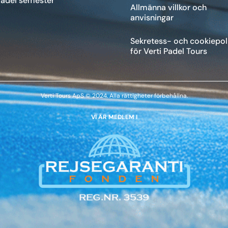
Padel semester
Allmänna villkor och
anvisningar
Sekretess- och cookiepol
för Verti Padel Tours
Verti Tours ApS © 2024. Alla rättigheter förbehållna.
VI ÄR MEDLEM I