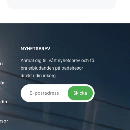
NYHETSBREV
Anmäl dig till vårt nyhetsbrev och få
in
bra erbjudanden på padelresor
direkt i din inkorg.
för
 din
Lämna
detta
esor
fält
tomt.