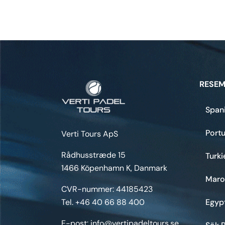
RESEM
Span
Portu
Verti Tours ApS
Rådhusstræde 15
Turki
1466 Köpenhamn K, Danmark
Maro
CVR-nummer: 44185423
Tel. +46 40 66 88 400
Egyp
E-post: info@vertipadeltours.se