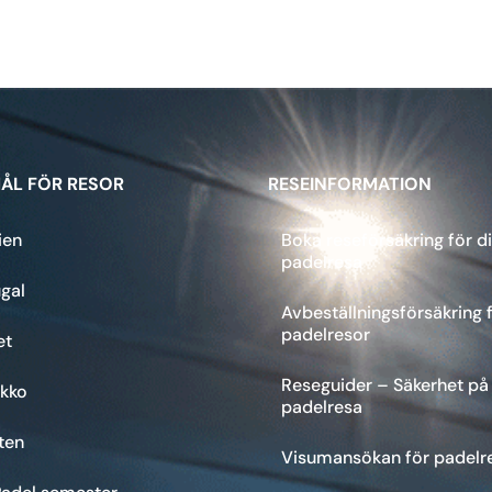
ÅL FÖR RESOR
RESEINFORMATION
ien
Boka reseförsäkring för d
padelresa
gal
Avbeställningsförsäkring 
padelresor
et
Reseguider – Säkerhet på
kko
padelresa
ten
Visumansökan för padelr