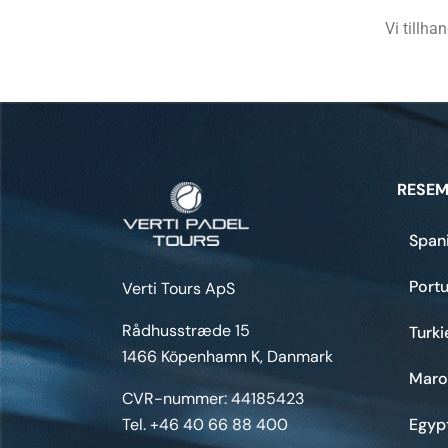
Vi tillha
RESEM
Span
Portu
Verti Tours ApS
Rådhusstræde 15
Turki
1466 Köpenhamn K, Danmark
Maro
CVR-nummer: 44185423
Tel. +46 40 66 88 400
Egyp