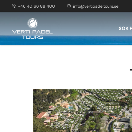
+46 40 66 88 400
info@vertipadeltours.se
SÖK 