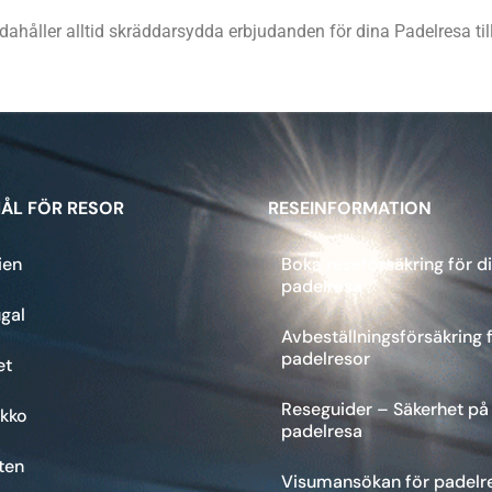
ndahåller alltid skräddarsydda erbjudanden för dina Padelresa ti
ÅL FÖR RESOR
RESEINFORMATION
ien
Boka reseförsäkring för d
padelresa
gal
Avbeställningsförsäkring 
padelresor
et
Reseguider – Säkerhet på
kko
padelresa
ten
Visumansökan för padelr