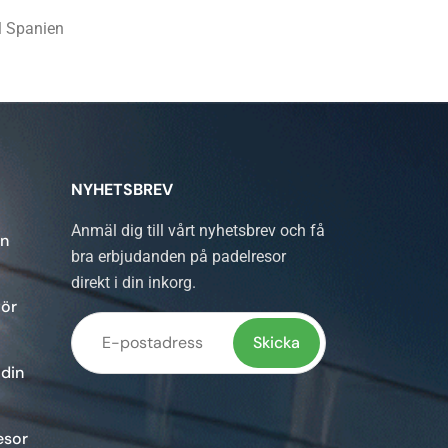
ll Spanien
NYHETSBREV
Anmäl dig till vårt nyhetsbrev och få
in
bra erbjudanden på padelresor
direkt i din inkorg.
för
 din
Lämna
detta
esor
fält