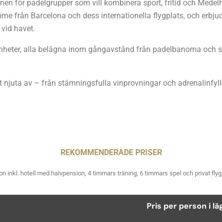
en för padelgrupper som vill kombinera sport, fritid och Medelh
me från Barcelona och dess internationella flygplats, och erbju
 vid havet.
nheter, alla belägna inom gångavstånd från padelbanorna och str
tt njuta av – från stämningsfulla vinprovningar och adrenalinfyll
REKOMMENDERADE PRISER
on inkl. hotell med halvpension, 4 timmars träning, 6 timmars spel och privat flyg
Pris per person i lä