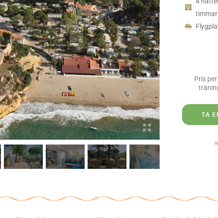
4 nätte
timmar
Flygpla
Pris per
tränin
TA 
u