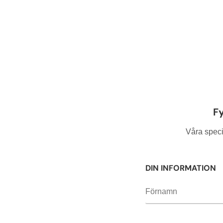
Lämna
Fy
detta
fält
Våra specia
tomt.
DIN INFORMATION