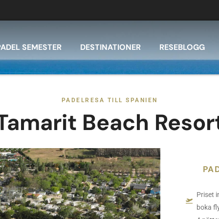
PADEL SEMESTER
DESTINATIONER
RESEBLOGG
PADELRESA TILL SPANIEN
Tamarit Beach Resor
PA
Priset 
boka f