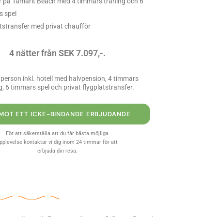
r på Tamarit Beach med 4 timmars träning och 6
s spel
tstransfer med privat chaufför
4 nätter från SEK 7.097,-.
 person inkl. hotell med halvpension, 4 timmars
g, 6 timmars spel och privat flygplatstransfer.
EMOT ETT ICKE-BINDANDE ERBJUDANDE
För att säkerställa att du får bästa möjliga
pplevelse kontaktar vi dig inom 24 timmar för att
erbjuda din resa.