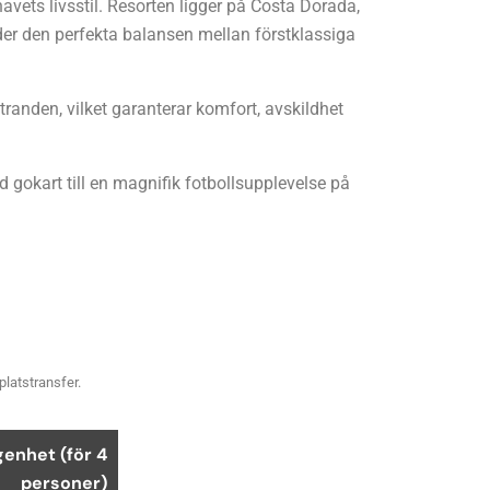
avets livsstil. Resorten ligger på Costa Dorada,
der den perfekta balansen mellan förstklassiga
anden, vilket garanterar komfort, avskildhet
d gokart till en magnifik fotbollsupplevelse på
platstransfer.
genhet (för 4
personer)