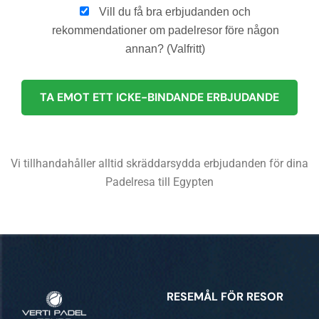
Vill du få bra erbjudanden och
rekommendationer om padelresor före någon
annan? (Valfritt)
Vi tillhandahåller alltid skräddarsydda erbjudanden för dina
Padelresa till Egypten
RESEMÅL FÖR RESOR