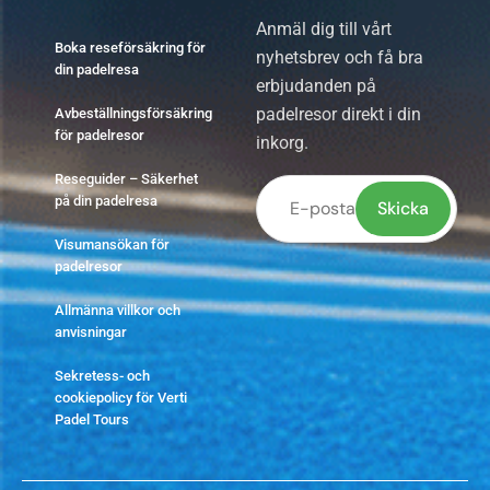
Anmäl dig till vårt
Boka reseförsäkring för
nyhetsbrev och få bra
din padelresa
erbjudanden på
padelresor direkt i din
Avbeställningsförsäkring
för padelresor
inkorg.
Reseguider – Säkerhet
på din padelresa
Visumansökan för
Lämna
padelresor
detta
Allmänna villkor och
fält
anvisningar
tomt.
Sekretess- och
cookiepolicy för Verti
Padel Tours