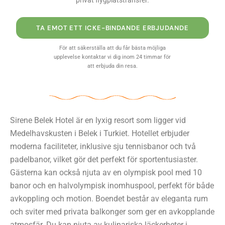
privat flygplatstransfer.
TA EMOT ETT ICKE-BINDANDE ERBJUDANDE
För att säkerställa att du får bästa möjliga
upplevelse kontaktar vi dig inom 24 timmar för
att erbjuda din resa.
Sirene Belek Hotel är en lyxig resort som ligger vid
Medelhavskusten i Belek i Turkiet. Hotellet erbjuder
moderna faciliteter, inklusive sju tennisbanor och två
padelbanor, vilket gör det perfekt för sportentusiaster.
Gästerna kan också njuta av en olympisk pool med 10
banor och en halvolympisk inomhuspool, perfekt för både
avkoppling och motion. Boendet består av eleganta rum
och sviter med privata balkonger som ger en avkopplande
atmosfär. Du kan njuta av kulinariska läckerheter i