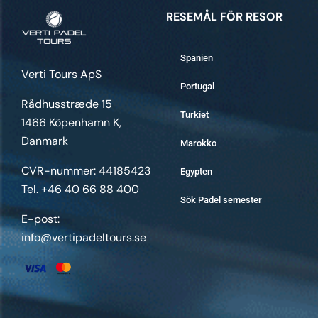
RESEMÅL FÖR RESOR
Spanien
Verti Tours ApS
Portugal
Rådhusstræde 15
Turkiet
1466 Köpenhamn K,
Danmark
Marokko
CVR-nummer: 44185423
Egypten
Tel. +46 40 66 88 400
Sök Padel semester
E-post:
info@vertipadeltours.se