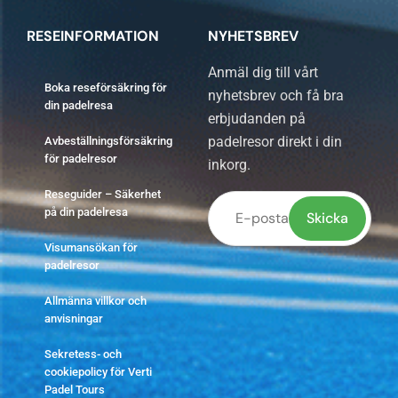
RESEINFORMATION
NYHETSBREV
Anmäl dig till vårt
Boka reseförsäkring för
nyhetsbrev och få bra
din padelresa
erbjudanden på
padelresor direkt i din
Avbeställningsförsäkring
för padelresor
inkorg.
Reseguider – Säkerhet
på din padelresa
Visumansökan för
Lämna
padelresor
detta
Allmänna villkor och
fält
anvisningar
tomt.
Sekretess- och
cookiepolicy för Verti
Padel Tours