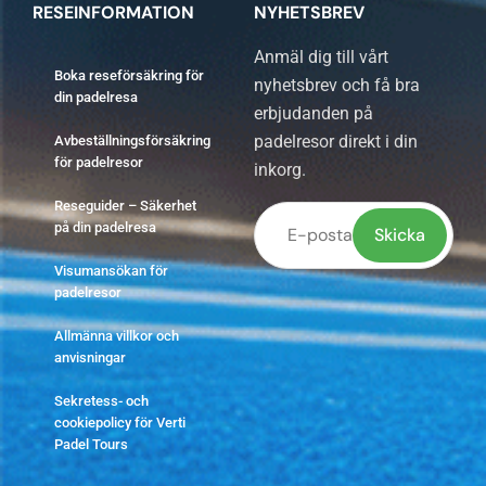
RESEINFORMATION
NYHETSBREV
Anmäl dig till vårt
Boka reseförsäkring för
nyhetsbrev och få bra
din padelresa
erbjudanden på
padelresor direkt i din
Avbeställningsförsäkring
för padelresor
inkorg.
Reseguider – Säkerhet
på din padelresa
Visumansökan för
Lämna
padelresor
detta
Allmänna villkor och
fält
anvisningar
tomt.
Sekretess- och
cookiepolicy för Verti
Padel Tours