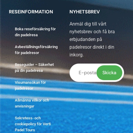
RESEINFORMATION
NYHETSBREV
Anmäl dig till vårt
Boka reseförsäkring för
nyhetsbrev och få bra
din padelresa
erbjudanden på
padelresor direkt i din
Avbeställningsförsäkring
för padelresor
inkorg.
Reseguider – Säkerhet
på din padelresa
Visumansökan för
Lämna
padelresor
detta
Allmänna villkor och
fält
anvisningar
tomt.
Sekretess- och
cookiepolicy för Verti
Padel Tours