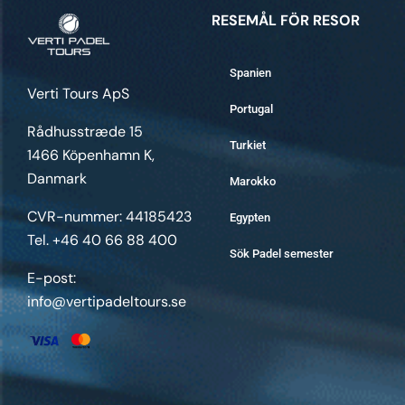
RESEMÅL FÖR RESOR
Spanien
Verti Tours ApS
Portugal
Rådhusstræde 15
Turkiet
1466 Köpenhamn K,
Danmark
Marokko
CVR-nummer: 44185423
Egypten
Tel. +46 40 66 88 400
Sök Padel semester
E-post:
info@vertipadeltours.se