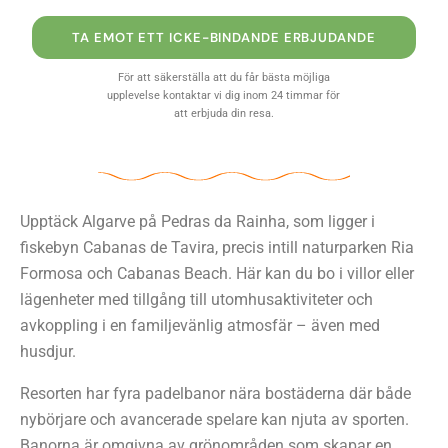
TA EMOT ETT ICKE-BINDANDE ERBJUDANDE
För att säkerställa att du får bästa möjliga
upplevelse kontaktar vi dig inom 24 timmar för
att erbjuda din resa.
Upptäck Algarve på Pedras da Rainha, som ligger i
fiskebyn Cabanas de Tavira, precis intill naturparken Ria
Formosa och Cabanas Beach. Här kan du bo i villor eller
lägenheter med tillgång till utomhusaktiviteter och
avkoppling i en familjevänlig atmosfär – även med
husdjur.
Resorten har fyra padelbanor nära bostäderna där både
nybörjare och avancerade spelare kan njuta av sporten.
Banorna är omgivna av grönområden som skapar en